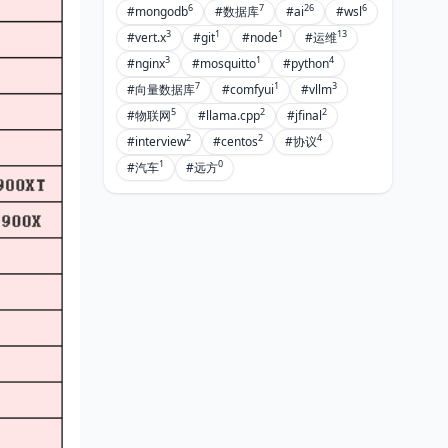
6
7
26
6
#mongodb
#数据库
#ai
#wsl
3
1
1
13
#vert.x
#git
#node
#运维
3
1
4
#nginx
#mosquitto
#python
7
1
3
#向量数据库
#comfyui
#vllm
5
2
2
#物联网
#llama.cpp
#jfinal
2
2
4
#interview
#centos
#协议
1
0
#汽车
#远方