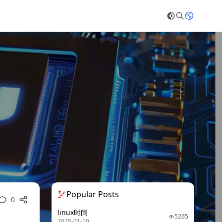
Popular Posts
0
linux时间
5265
2025-01-10