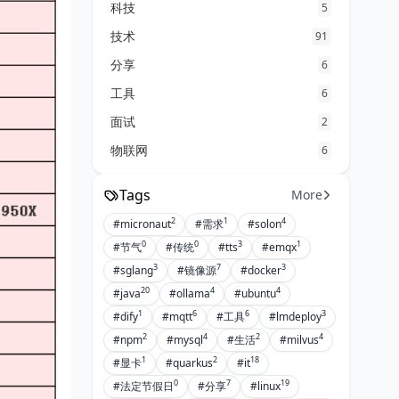
科技
5
技术
91
分享
6
工具
6
面试
2
物联网
6
Tags
More
2
1
4
#micronaut
#需求
#solon
0
0
3
1
#节气
#传统
#tts
#emqx
3
7
3
#sglang
#镜像源
#docker
20
4
4
#java
#ollama
#ubuntu
1
6
6
3
#dify
#mqtt
#工具
#lmdeploy
2
4
2
4
#npm
#mysql
#生活
#milvus
1
2
18
#显卡
#quarkus
#it
0
7
19
#法定节假日
#分享
#linux